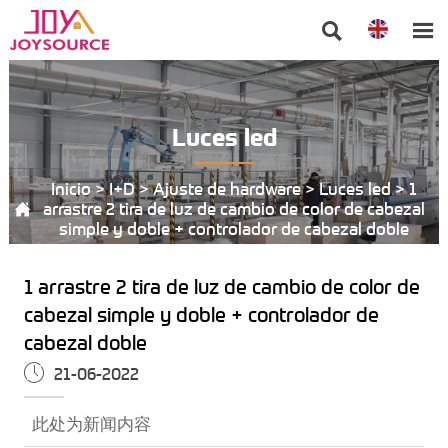


Luces led
Inicio
>
I+D
>
Ajuste de hardware
>
Luces led
>
1

arrastre 2 tira de luz de cambio de color de cabezal
simple y doble + controlador de cabezal doble
1 arrastre 2 tira de luz de cambio de color de
cabezal simple y doble + controlador de
cabezal doble

21-06-2022
此处为新闻内容