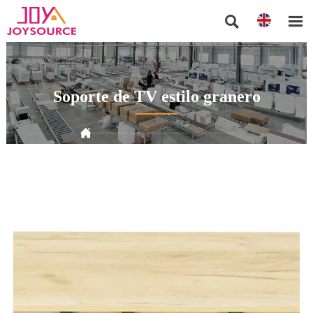


Soporte de TV estilo granero

Posición actual:
Inicio
>
Producto
>
Sala de estar
>
Soporte para TV
>
Soporte de TV estilo granero
>
Soporte de TV para puerta de granero corrediza Farmhouse para TV de hasta 65 pulgadas, marrón claro