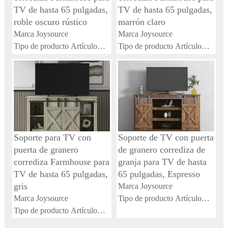
TV de hasta 65 pulgadas,
TV de hasta 65 pulgadas,
roble oscuro rústico
marrón claro
Marca Joysource
Marca Joysource
Tipo de producto Artículo
Tipo de producto Artículo
general
general
Nombre del producto Soporte
Nombre del producto Soporte
de TV con puerta de granero
de TV con puerta de granero
corrediza Farmhouse para
corrediza Farmhouse para
TV de hasta 65 pulgadas,
TV de hasta 65 pulgadas,
roble oscuro rústico
marrón claro
Color principal Roble
Color principal Marrón claro
Soporte para TV con
Soporte de TV con puerta
Material principal MDF
Material principal MDF
puerta de granero
de granero corrediza de
corrediza Farmhouse para
granja para TV de hasta
TV de hasta 65 pulgadas,
65 pulgadas, Espresso
gris
Marca Joysource
Marca Joysource
Tipo de producto Artículo
Tipo de producto Artículo
general
general
Nombre del producto Soporte