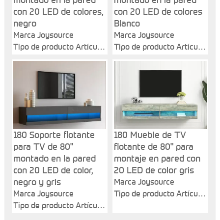
montado en la pared
montado en la pared
con 20 LED de colores,
con 20 LED de colores
negro
Blanco
Marca Joysource
Marca Joysource
Tipo de producto Artículo
Tipo de producto Artículo
general
general
Nombre del producto 180
Nombre del producto 180
Soporte flotante para TV
Soporte de TV flotante de
de 80" montado en la
80" montado en la pared
pared con 20 LED de
con 20 LED de colores
colores, negro
Blanco
Color principal Negro
Color principal Blanco
180 Soporte flotante
180 Mueble de TV
Material principal MDF
Material principal MDF
para TV de 80"
flotante de 80" para
montado en la pared
montaje en pared con
con 20 LED de color,
20 LED de color gris
negro y gris
Marca Joysource
Marca Joysource
Tipo de producto Artículo
Tipo de producto Artículo
general
general
Nombre del producto 180