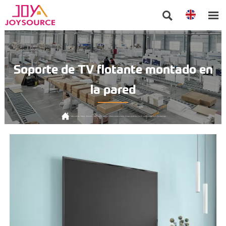


Soporte de TV flotante montado en
la pared

Posición actual:
Inicio
>
Producto
>
Sala de estar
>
Soporte para TV
>
Soporte de TV flotante montado en la pared
>
180 Soporte flotante para TV de 80" montado en la pared con 20 LED de colores, negro