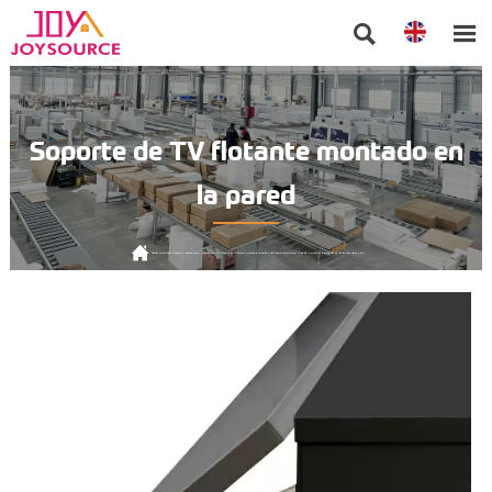


Soporte de TV flotante montado en
la pared

Posición actual:
Inicio
>
Producto
>
Sala de estar
>
Soporte para TV
>
Soporte de TV flotante montado en la pared
>
180 Soporte flotante para TV de 80" montado en la pared con 20 LED de color, negro y gris