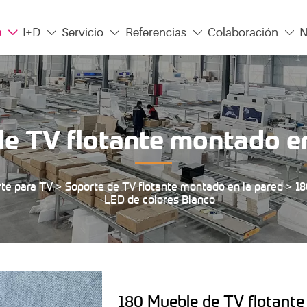
o
I+D
Servicio
Referencias
Colaboración
N





de TV flotante montado en
te para TV
>
Soporte de TV flotante montado en la pared
>
18
LED de colores Blanco
180 Mueble de TV flotante