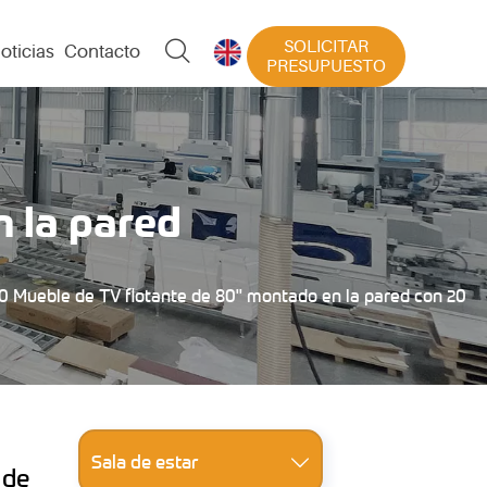
SOLICITAR

oticias
Contacto

PRESUPUESTO
 la pared
0 Mueble de TV flotante de 80" montado en la pared con 20
Sala de estar

 de