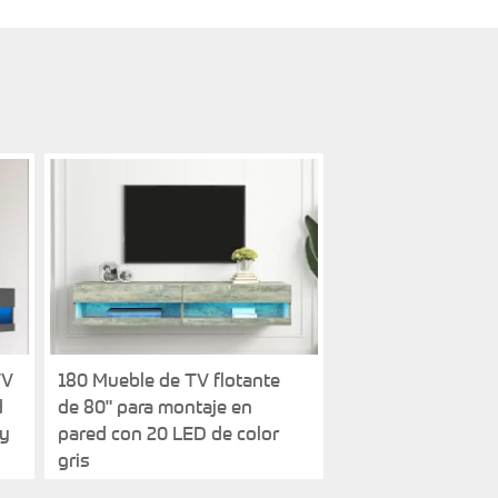
TV
180 Mueble de TV flotante
d
de 80" para montaje en
 y
pared con 20 LED de color
gris