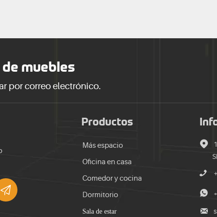
 de muebles
ar por correo electrónico.
Productos
Inf

Más espacio
o
S
Oficina en casa

Comedor y cocina


+
Dormitorio

Sala de estar