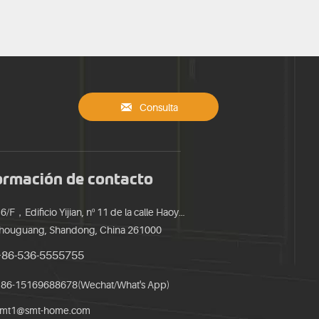

Consulta
ormación de contacto
16/F，Edificio Yijian, nº 11 de la calle Haoyuan,
houguang, Shandong, China 261000
+86-536-5555755
86-15169688678(Wechat/What's App)
smt1@smt-home.com