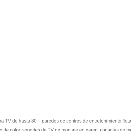
a TV de hasta 80 ", paredes de centros de entretenimiento flot
o de color, soportes de TV de montaje en
pared, consolas de m