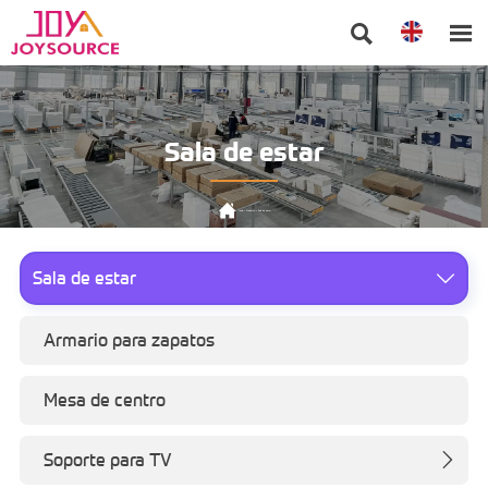


Sala de estar

Inicio
>
Producto
>
Sala de estar
Sala de estar

Armario para zapatos
Mesa de centro
Soporte para TV
