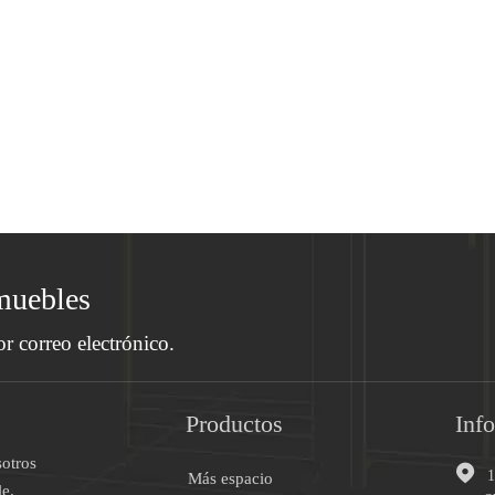
muebles
or correo electrónico.
Productos
Inf
otros

Más espacio
e.