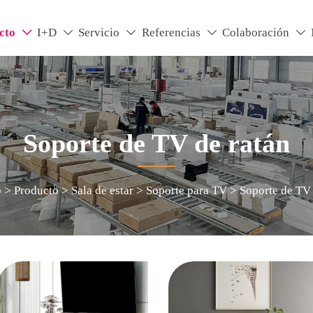
cto
I+D
Servicio
Referencias
Colaboración





Soporte de TV de ratán
o
>
Producto
>
Sala de estar
>
Soporte para TV
>
Soporte de TV 