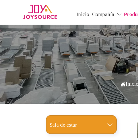
Inicio
Compañía
Produ

Inici

Sala de estar
