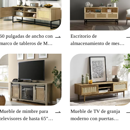
⇀
60 pulgadas de ancho con
Escritorio de
marco de tableros de MDF
almacenamiento de mesa
y adorno de ratán
de consola multimedia
artificial con soporte de
para centro de
hierro para televisores de
entretenimiento para TV
hasta 65 pulgadas.
de hasta 50 pulgadas,
ratán
⇀
Mueble de mimbre para
Mueble de TV de granja
televisores de hasta 65"
moderno con puertas
con chimenea eléctrica,
corredizas de ratán (roble