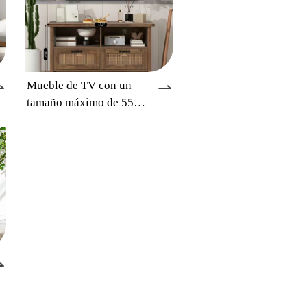
⇀
⇀
Mueble de TV con un
tamaño máximo de 55
pulgadas, puerta de
gabinete de ratán, diseño
de riel deslizante
⇀