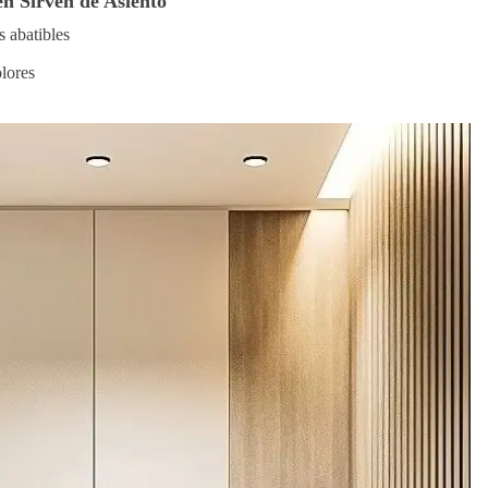
n Sirven de Asiento
 abatibles
lores