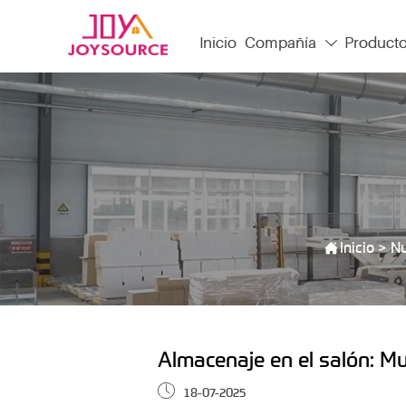
Inicio
Compañía
Product


Inicio
>
N
Almacenaje en el salón: M

18-07-2025