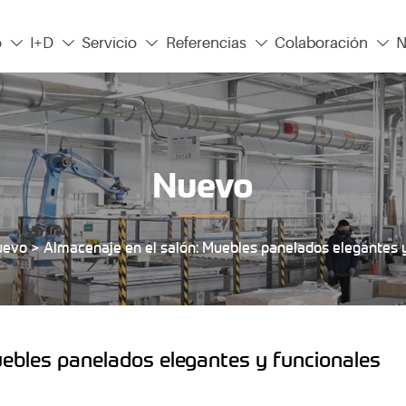
o
I+D
Servicio
Referencias
Colaboración
N





Nuevo
uevo
>
Almacenaje en el salón: Muebles panelados elegantes 
uebles panelados elegantes y funcionales