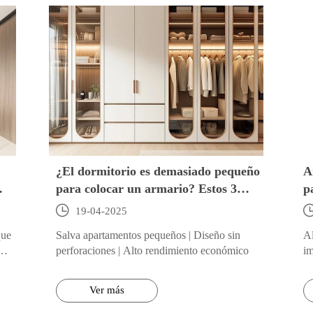
¿El dormitorio es demasiado pequeño
A
para colocar un armario? Estos 3
p
tipos de armarios combinados pueden

19-04-2025
duplicar su espacio de
que
Salva apartamentos pequeños | Diseño sin
Al
almacenamiento y resolver el
perforaciones | Alto rendimiento económico
im
problema de los apartamentos
¿B
pequeños
ara
ma
Ver más
, y
J
a
ar