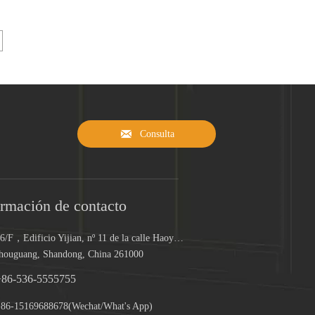

Consulta
ormación de contacto
16/F，Edificio Yijian, nº 11 de la calle Haoyuan,
houguang, Shandong, China 261000
+86-536-5555755
86-15169688678(Wechat/What's App)