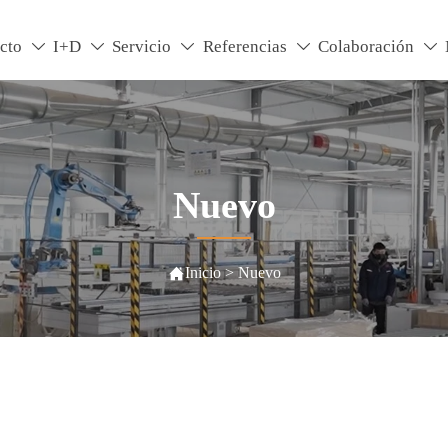
cto
I+D
Servicio
Referencias
Colaboración





Nuevo

Inicio
>
Nuevo