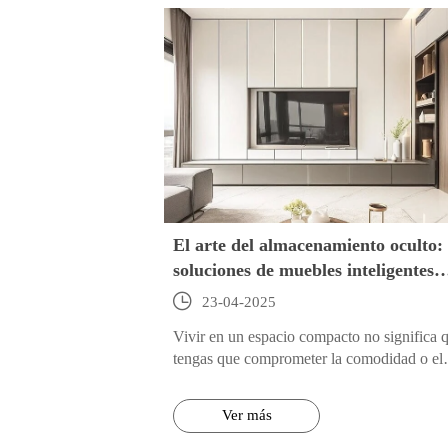
El arte del almacenamiento oculto:
soluciones de muebles inteligentes
para una vida compacta diseñadas

23-04-2025
por JOYSOURCE
Vivir en un espacio compacto no significa 
tengas que comprometer la comodidad o el
estilo. En JOYSOURCE, creemos que el
diseño de muebles inteligentes es la clave p
Ver más
aprovechar al máximo cada metro cuadrado
el almacenamiento oculto es donde ocurre l