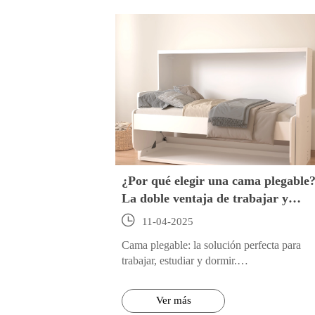
magia.
¿Por qué elegir una cama plegable
La doble ventaja de trabajar y
dormir.

11-04-2025
Cama plegable: la solución perfecta para
trabajar, estudiar y dormir.
Con el aumento de los precios de la vivien
y la escasez de espacio, optimizar cada met
Ver más
cuadrado se ha convertido en un problema