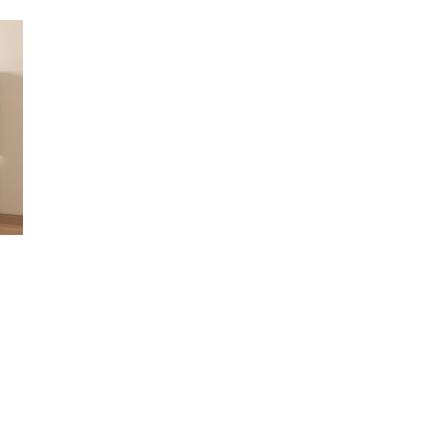
pe
es
mi
?
da
ro