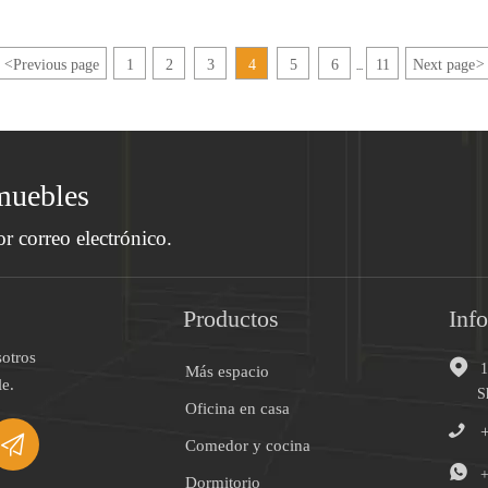
de
Previous page
1
2
3
4
5
6
11
Next page
<
>
...
ado
én
muebles
or correo electrónico.
ndo
so.
Productos
Inf
otros

Más espacio
e.
S
Oficina en casa


Comedor y cocina

+
Dormitorio