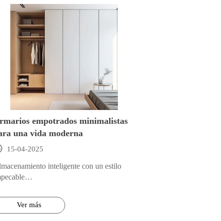
rmarios empotrados minimalistas
ara una vida moderna

15-04-2025
macenamiento inteligente con un estilo
pecable
usca simplificar su espacio al tiempo que
ximiza el almacenamiento? En
Ver más
OYSOURCE, le ofrecemos elegantes
marios empotrados que se integran