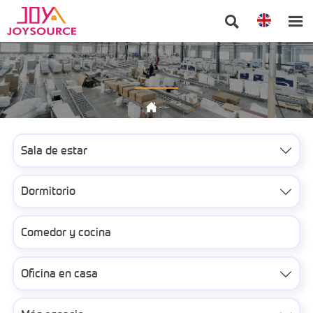



Inicio
>
Producto
Sala de estar

Dormitorio

Comedor y cocina
Oficina en casa
