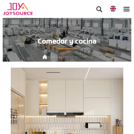


Comedor y cocina

Posición actual:
Inicio
>
Producto
>
Comedor y cocina
>
Gabinetes de Cocina Modulares Premium - Soluciones de Almacenamiento Personalizables, Duraderas y Elegantes