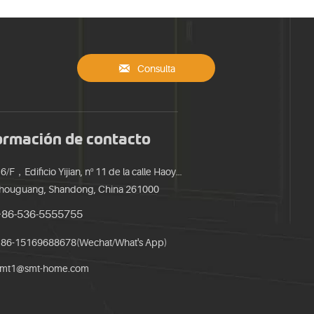

Consulta
ormación de contacto
16/F，Edificio Yijian, nº 11 de la calle Haoyuan,
houguang, Shandong, China 261000
+86-536-5555755
86-15169688678(Wechat/What's App)
smt1@smt-home.com