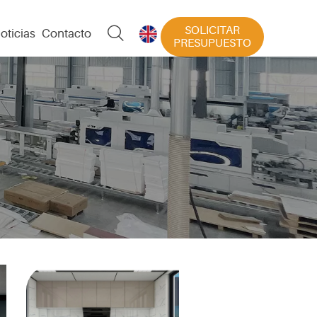
SOLICITAR

oticias
Contacto

PRESUPUESTO