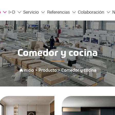
o
I+D
Servicio
Referencias
Colaboración
N





Comedor y cocina
Inicio
>
Producto
>
Comedor y cocina
