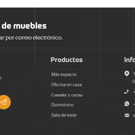
 de muebles
ar por correo electrónico.
Productos
Inf

Más espacio
o
S
Oficina en casa

Comedor y cocina


+
Dormitorio

Sala de estar