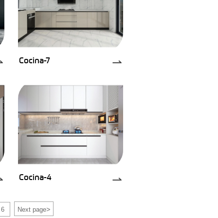
Cocina-7
⇀
⇀
Cocina-4
⇀
⇀
>
6
Next page