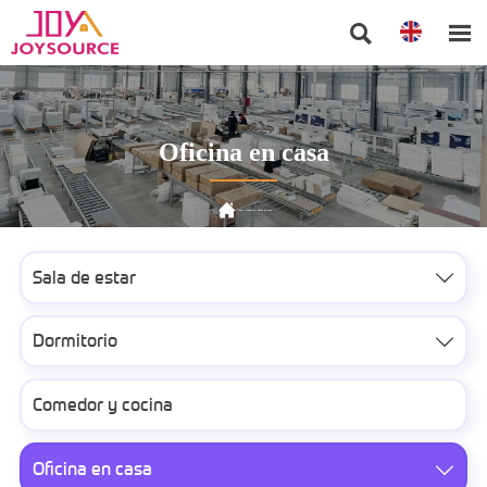


Oficina en casa

Inicio
>
Producto
>
Oficina en casa
Sala de estar

Dormitorio

Comedor y cocina
Oficina en casa
