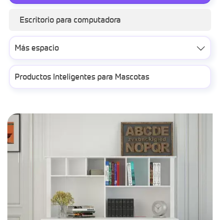
Escritorio para computadora
Más espacio

Productos Inteligentes para Mascotas