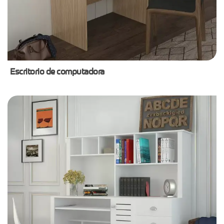
Escritorio de computadora