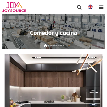


Comedor y cocina

Posición actual:
Inicio
>
Producto
>
Comedor y cocina
>
Armario de cocina