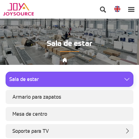


Sala de estar

Inicio
>
Producto
>
Sala de estar
Sala de estar

Armario para zapatos
Mesa de centro
Soporte para TV
