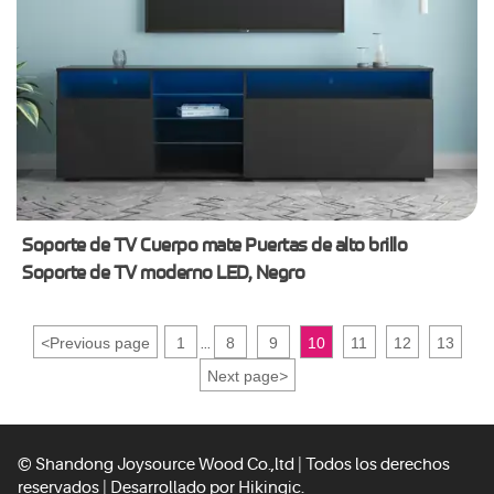
Soporte de TV Cuerpo mate Puertas de alto brillo
Soporte de TV moderno LED, Negro
<
Previous page
1
8
9
10
11
12
13
...
Next page
>
© Shandong Joysource Wood Co.,ltd | Todos los derechos
reservados | Desarrollado por
Hikingic.