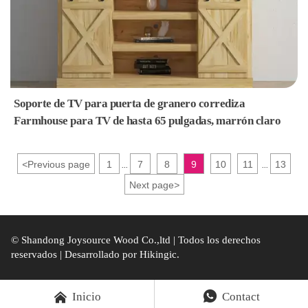
Soporte de TV para puerta de granero corrediza
Farmhouse para TV de hasta 65 pulgadas, marrón claro
<
Previous page
1
7
8
9
10
11
13
...
...
Next page
>
© Shandong Joysource Wood Co.,ltd | Todos los derechos
reservados | Desarrollado por
Hikingic.


Inicio
Contact