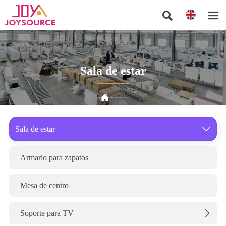


Sala de estar

Inicio
>
Producto
>
Sala de estar
Sala de estar

Armario para zapatos
Mesa de centro
Soporte para TV
