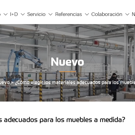
o
I+D
Servicio
Referencias
Colaboración
N





Nuevo
uevo
>
¿Cómo elegir los materiales adecuados para los muebl
es adecuados para los muebles a medida?