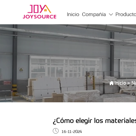
Inicio
Compañía
Product


Inicio
>
N
¿Cómo elegir los material

16-11-2024