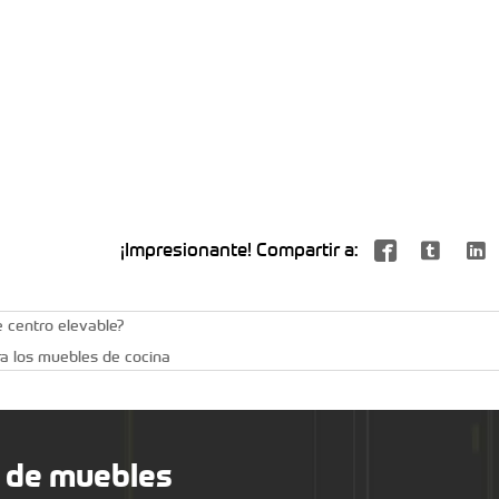
¡Impresionante! Compartir a:



e centro elevable?
ra los muebles de cocina
 de muebles