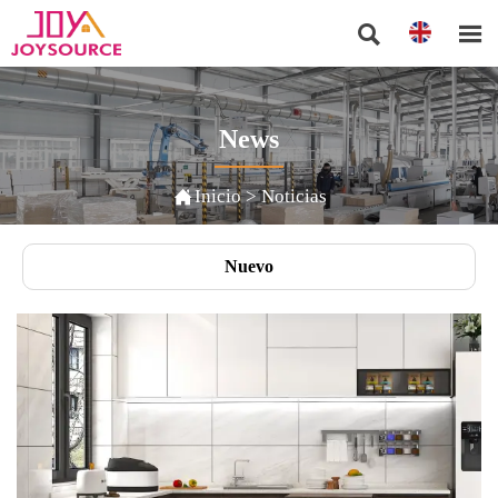


News

Inicio
>
Noticias
Nuevo